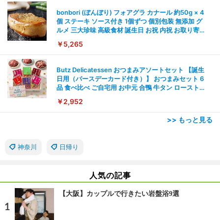
bonbori (ぼんぼり) フォアグラ カナール 約50g × 4
個 ステーキ ソース付き 1個ずつ 個別包装 無添加 グ
ルメ 三大珍味 高級食材 誕生日 お祝 内祝 お取り寄せ
ギフト 母の日 父の日
￥5,265
Butz Delicatessen おつまみアソートセット 【誕生
日用（バースデーカード付き）】 おつまみセット 6
品 食べ比べ ご自宅用 お中元 合鴨 牛タン ローストビ
ーフ 燻製 詰め合わせ ギフト プレゼント おしゃれ お
￥2,952
取り寄せ 肉 国産 ビール オードブル 3000円
>> もっと見る
神奈川
日帰り
人気の記事
【大阪】カップルで行きたい岩盤浴9選