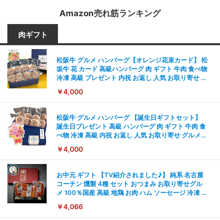
Amazon売れ筋ランキング
肉ギフト
松阪牛 グルメ ハンバーグ【オレンジ花束カード】 松
坂牛 花 カード 高級ハンバーグ 肉 ギフト 牛肉 食べ物
冷凍 高級 プレゼント 内祝 お返し 人気 お取り寄せ グ
ルメ
￥4,000
松阪牛 グルメ ハンバーグ 【誕生日ギフトセット】
誕生日プレゼント 高級 ハンバーグ 肉 ギフト 牛肉 食
べ物 冷凍 高級 内祝 お返し 人気 お取り寄せ グルメ
出産 男性 土産 女性 お父さん お母さん
￥4,000
お中元 ギフト 【TV紹介されました♪】 純系 名古屋
コーチン 燻製 4種 セット おつまみ お取り寄せグル
メ 100％国産 高級 地鶏 お肉 ハム ソーセージ 冷凍 化
粧箱入り 手提げ紙袋 熨斗対応可 南部食鶏 RK-29-B-
￥4,066
R