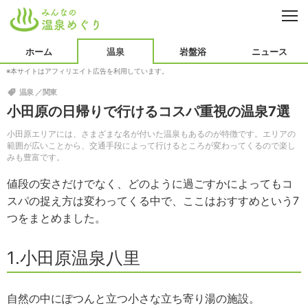
CL
温泉
ホーム
温泉
岩盤浴
ニュース
※本サイトはアフィリエイト広告を利用しています。
北海道・東北
北陸・甲信越
岩盤浴
温泉
関東
関東
東海
ニュース
小田原の日帰りで行けるコスパ重視の温泉7選
関西
中国・四国
オープン
用語集
小田原エリアには、さまざまな名が付いた温泉もあるのが特徴です。エリアの
範囲が広いことから、交通手段によって行けるところが変わってくるので楽し
九州・沖縄
海外
みも豊富です。
効能
値段の安さだけでなく、どのように過ごすかによってもコ
スパの捉え方は変わってくる中で、ここはおすすめという7
つをまとめました。
1.小田原温泉八里
自然の中にぽつんと立つ小さな立ち寄り湯の施設。