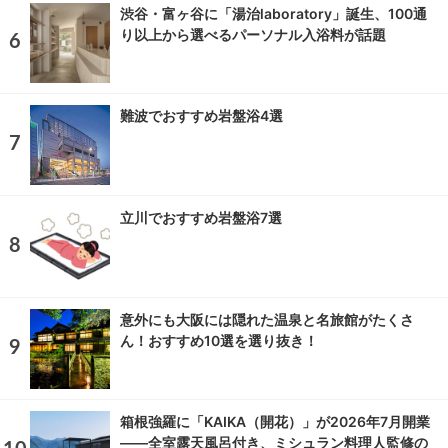
渋谷・富ヶ谷に「湯治laboratory」誕生、100通
り以上から選べるパーソナル入浴料が話題
難波でおすすめ岩盤浴4選
立川でおすすめ岩盤浴7選
意外にも大阪には隠れた温泉と名旅館がたくさ
ん！おすすめ10選を選り抜き！
箱根強羅に「KAIKA（開花）」が2026年7月開業
――全室露天風呂付き、ミシュラン料理人監修の