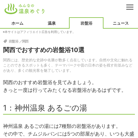
CL
温泉
ホーム
温泉
岩盤浴
ニュース
※本サイトはアフィリエイト広告を利用しています。
北海道・東北
北陸・甲信越
岩盤浴
岩盤浴
関西
関東
東海
ニュース
関西でおすすめの岩盤浴10選
関西
中国・四国
オープン
用語集
関西には、歴史的な史跡や名勝が数多く点在しています。自然や文化に触れる
ことのできるスポットも多く、テーマパークや昔の日本の姿を残す街並みなど
九州・沖縄
海外
があり、多くの観光客を魅了しています。
効能
関西のおすすめ岩盤浴を見てみましょう。
きっと一度は行ってみたくなる岩盤浴があるはずです。
1：神州温泉 あるごの湯
神州温泉 あるごの湯には7種類の岩盤浴があります。
その中で、チムジルバンには5つの部屋があり、いつも大盛