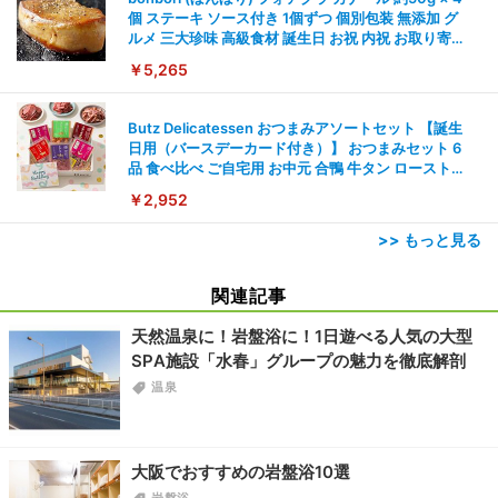
個 ステーキ ソース付き 1個ずつ 個別包装 無添加 グ
ルメ 三大珍味 高級食材 誕生日 お祝 内祝 お取り寄せ
ギフト 母の日 父の日
￥5,265
Butz Delicatessen おつまみアソートセット 【誕生
日用（バースデーカード付き）】 おつまみセット 6
品 食べ比べ ご自宅用 お中元 合鴨 牛タン ローストビ
ーフ 燻製 詰め合わせ ギフト プレゼント おしゃれ お
￥2,952
取り寄せ 肉 国産 ビール オードブル 3000円
>> もっと見る
関連記事
天然温泉に！岩盤浴に！1日遊べる人気の大型
SPA施設「水春」グループの魅力を徹底解剖
温泉
大阪でおすすめの岩盤浴10選