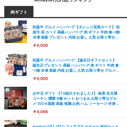
肉ギフト
松阪牛 グルメ ハンバーグ【オレンジ花束カード】 松
坂牛 花 カード 高級ハンバーグ 肉 ギフト 牛肉 食べ物
冷凍 高級 プレゼント 内祝 お返し 人気 お取り寄せ グ
ルメ
￥4,000
松阪牛 グルメ ハンバーグ 【誕生日ギフトセット】
誕生日プレゼント 高級 ハンバーグ 肉 ギフト 牛肉 食
べ物 冷凍 高級 内祝 お返し 人気 お取り寄せ グルメ
出産 男性 土産 女性 お父さん お母さん
￥4,000
お中元 ギフト 【TV紹介されました♪】 純系 名古屋
コーチン 燻製 4種 セット おつまみ お取り寄せグル
メ 100％国産 高級 地鶏 お肉 ハム ソーセージ 冷凍 化
粧箱入り 手提げ紙袋 熨斗対応可 南部食鶏 RK-29-B-
￥4,066
R
bonbori (ぼんぼり) フォアグラ カナール 約50g × 4