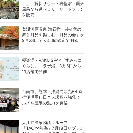
～」、貸切サウナ・岩盤浴・露天
風呂から選べるリトリートプラン
を販売
奥湯河原温泉 海石榴、芸者衆の
舞と月見を楽しむ「月見の会」を
9月23日から3日間限定で開催
極楽湯・RAKU SPA×『すみっコ
ぐらし』コラボ湯、8月6日から
11店舗で開催
台南市、熊本・沖縄で観光PR 直
行便活用し日本人誘客を強化 グ
ルメや温泉の魅力を発信
大江戸温泉物語グループ
「TAOYA熱海」7月18日リブラン