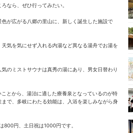
ころなら、ぜひ行ってみたい。
景色が広がる八郷の里山に、新しく誕生した施設で
、天気を気にせず入れる内湯など異なる湯舟でお湯を
人気のミストサウナは真秀の湯にあり、男女日替わり
高いことから、湯治に適した療養泉となっているのが特
性まで、多岐にわたる効能は、入浴を楽しみながら身
。
日は800円、土日祝は1000円です。