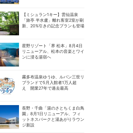
【ミシュラン1キー】雲仙温泉
「旅亭 半水盧」離れ客室2室が刷
新、20%引きの記念プランも登場
星野リゾート「界 松本」8月4日
リニューアル、松本の音楽とワイ
ンに浸る湯宿へ
霧多布温泉ゆうゆ、ルパン三世リ
ブランドで5月入館者1万人超
え 開業27年で過去最高
長野・千曲「湯のさとちくま白鳥
園」8月1日リニューアル、フィ
ットネスパークと湯あがりラウン
ジ新設