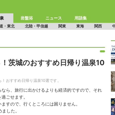
泉
岩盤浴
ニュース
用語集
道・東北
北陸・甲信越
関東
東海
関西
！茨城のおすすめ日帰り温泉10
！おすすめ日帰り温泉10選です。
るなら、旅行に出かけるよりも経済的ですので、それ
を過ごせます。
いますので、行くところには困りません。
めました。