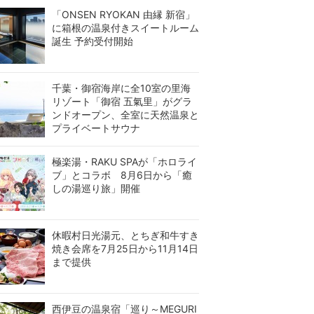
「ONSEN RYOKAN 由縁 新宿」
に箱根の温泉付きスイートルーム
誕生 予約受付開始
千葉・御宿海岸に全10室の里海
リゾート「御宿 五氣里」がグラ
ンドオープン、全室に天然温泉と
プライベートサウナ
極楽湯・RAKU SPAが「ホロライ
ブ」とコラボ 8月6日から「癒
しの湯巡り旅」開催
休暇村日光湯元、とちぎ和牛すき
焼き会席を7月25日から11月14日
まで提供
西伊豆の温泉宿「巡り～MEGURI