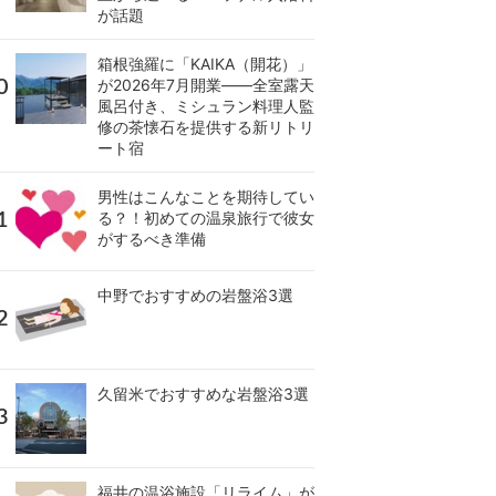
が話題
箱根強羅に「KAIKA（開花）」
が2026年7月開業――全室露天
風呂付き、ミシュラン料理人監
修の茶懐石を提供する新リトリ
ート宿
男性はこんなことを期待してい
る？！初めての温泉旅行で彼女
がするべき準備
中野でおすすめの岩盤浴3選
久留米でおすすめな岩盤浴3選
福井の温浴施設「リライム」が