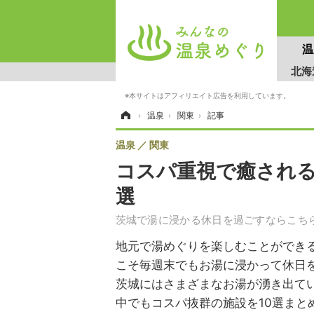
温
北海
※本サイトはアフィリエイト広告を利用しています。
記事
ホーム
›
温泉
›
関東
›
温泉
関東
コスパ重視で癒される
選
茨城で湯に浸かる休日を過ごすならこちら
地元で湯めぐりを楽しむことができ
こそ毎週末でもお湯に浸かって休日
茨城にはさまざまなお湯が湧き出て
中でもコスパ抜群の施設を10選まと