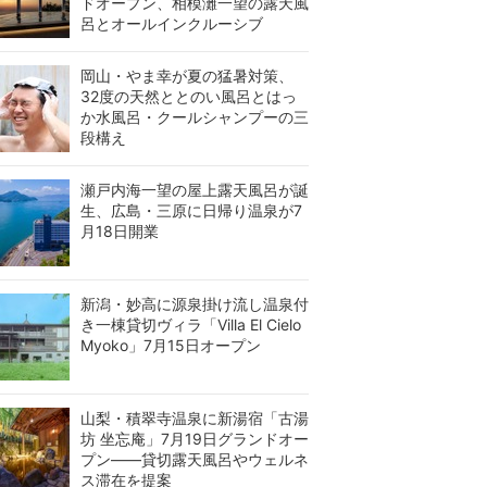
ドオープン、相模灘一望の露天風
呂とオールインクルーシブ
岡山・やま幸が夏の猛暑対策、
32度の天然ととのい風呂とはっ
か水風呂・クールシャンプーの三
段構え
瀬戸内海一望の屋上露天風呂が誕
生、広島・三原に日帰り温泉が7
月18日開業
新潟・妙高に源泉掛け流し温泉付
き一棟貸切ヴィラ「Villa El Cielo
Myoko」7月15日オープン
山梨・積翠寺温泉に新湯宿「古湯
坊 坐忘庵」7月19日グランドオー
プン——貸切露天風呂やウェルネ
ス滞在を提案