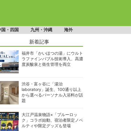
中国・四国
九州・沖縄
海外
新着記事
福井市「かいほつの湯」にウルト
ラファインバブル技術導入、高濃
度炭酸泉と衛生管理を両立
渋谷・富ヶ谷に「湯治
laboratory」誕生、100通り以上
から選べるパーソナル入浴料が話
題
大江戸温泉物語×「ブルーロッ
ク」コラボ始動、宿泊者限定ノベ
ルティや限定グッズも登場