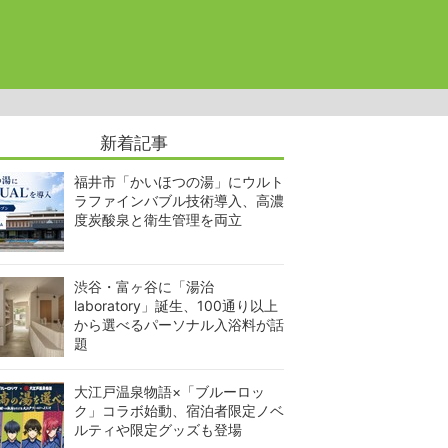
新着記事
福井市「かいほつの湯」にウルト
ラファインバブル技術導入、高濃
度炭酸泉と衛生管理を両立
渋谷・富ヶ谷に「湯治
laboratory」誕生、100通り以上
から選べるパーソナル入浴料が話
題
大江戸温泉物語×「ブルーロッ
ク」コラボ始動、宿泊者限定ノベ
ルティや限定グッズも登場