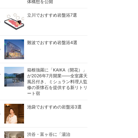
体構想を公開
立川でおすすめ岩盤浴7選
難波でおすすめ岩盤浴4選
箱根強羅に「KAIKA（開花）」
が2026年7月開業――全室露天
風呂付き、ミシュラン料理人監
修の茶懐石を提供する新リトリ
ート宿
池袋でおすすめの岩盤浴3選
渋谷・富ヶ谷に「湯治