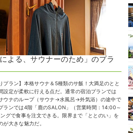
による、サウナーのため」のプラ
りプラン】本格サウナ＆5種類のサ飯！大満足のとと
間設定が柔軟に行える点だ。通常の宿泊プランでは
サウナのループ（サウナ→水風呂→外気浴）の途中で
ンでは4階「鹿のSALON」（営業時間：14:00～
のタイミングで食事を注文できる。限界まで「ととのい」を
のが大きな魅力だ。