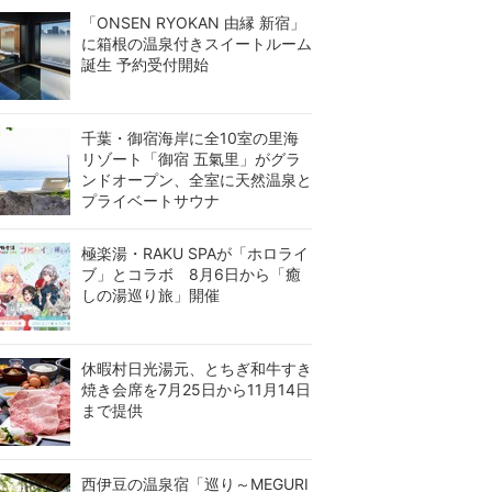
「ONSEN RYOKAN 由縁 新宿」
に箱根の温泉付きスイートルーム
誕生 予約受付開始
千葉・御宿海岸に全10室の里海
リゾート「御宿 五氣里」がグラ
ンドオープン、全室に天然温泉と
プライベートサウナ
極楽湯・RAKU SPAが「ホロライ
ブ」とコラボ 8月6日から「癒
しの湯巡り旅」開催
休暇村日光湯元、とちぎ和牛すき
焼き会席を7月25日から11月14日
まで提供
西伊豆の温泉宿「巡り～MEGURI