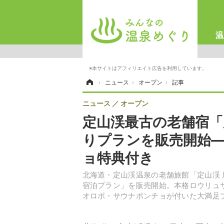
温
※本サイトはアフィリエイト広告を利用しています。
記事
ホーム
›
ニュース
›
オープン
›
ニュース
オープン
定山渓最古の老舗宿「
りプランを販売開始―
ョ特典付き
北海道・定山渓温泉の老舗旅館「定山渓 
宿泊プラン」を販売開始。本格ロウリュ
オロポ・サウナポンチョが付いた大満足プラ