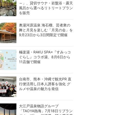
～」、貸切サウナ・岩盤浴・露天
風呂から選べるリトリートプラン
を販売
奥湯河原温泉 海石榴、芸者衆の
舞と月見を楽しむ「月見の会」を
9月23日から3日間限定で開催
極楽湯・RAKU SPA×『すみっコ
ぐらし』コラボ湯、8月6日から
11店舗で開催
台南市、熊本・沖縄で観光PR 直
行便活用し日本人誘客を強化 グ
ルメや温泉の魅力を発信
大江戸温泉物語グループ
「TAOYA熱海」7月18日リブラン