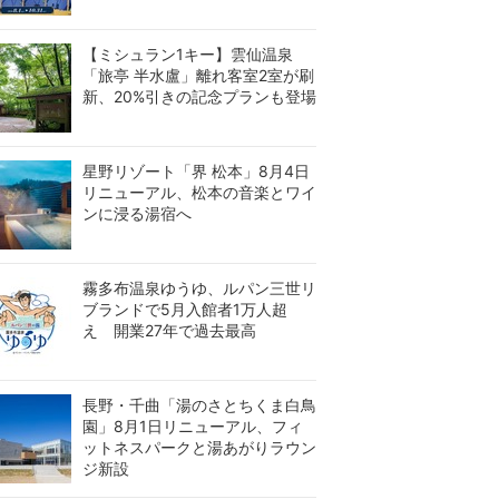
【ミシュラン1キー】雲仙温泉
「旅亭 半水盧」離れ客室2室が刷
新、20%引きの記念プランも登場
星野リゾート「界 松本」8月4日
リニューアル、松本の音楽とワイ
ンに浸る湯宿へ
霧多布温泉ゆうゆ、ルパン三世リ
ブランドで5月入館者1万人超
え 開業27年で過去最高
長野・千曲「湯のさとちくま白鳥
園」8月1日リニューアル、フィ
ットネスパークと湯あがりラウン
ジ新設