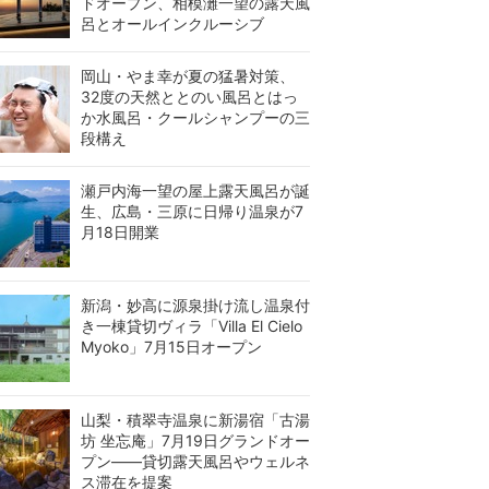
ドオープン、相模灘一望の露天風
呂とオールインクルーシブ
岡山・やま幸が夏の猛暑対策、
32度の天然ととのい風呂とはっ
か水風呂・クールシャンプーの三
段構え
瀬戸内海一望の屋上露天風呂が誕
生、広島・三原に日帰り温泉が7
月18日開業
新潟・妙高に源泉掛け流し温泉付
き一棟貸切ヴィラ「Villa El Cielo
Myoko」7月15日オープン
山梨・積翠寺温泉に新湯宿「古湯
坊 坐忘庵」7月19日グランドオー
プン——貸切露天風呂やウェルネ
ス滞在を提案