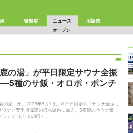
泉
岩盤浴
ニュース
用語集
オープン
鹿の湯」が平日限定サウナ全振
―5種のサ飯・オロポ・ポンチ
鹿の湯」が、2026年6月1日より平日限定の「サウナ全振り
サウナと豊平川源流の沢水風呂に加え、5種類のサウナ飯・
ンで1名11,000円～。