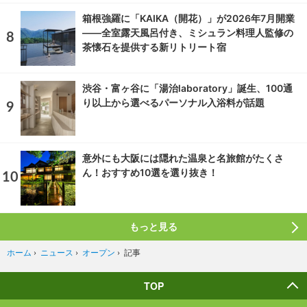
箱根強羅に「KAIKA（開花）」が2026年7月開業
――全室露天風呂付き、ミシュラン料理人監修の
茶懐石を提供する新リトリート宿
渋谷・富ヶ谷に「湯治laboratory」誕生、100通
り以上から選べるパーソナル入浴料が話題
意外にも大阪には隠れた温泉と名旅館がたくさ
ん！おすすめ10選を選り抜き！
もっと見る
記事
ホーム
›
ニュース
›
オープン
›
TOP