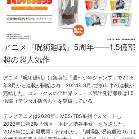
アニメ『呪術廻戦』5周年——1.5億部
超の超人気作
アニメ『呪術廻戦』は集英社「週刊少年ジャンプ」で2018
年3月から連載が開始され、2024年9月に約6年半の連載が
完結した。コミックスの全世界シリーズ累計発行部数は1.5
億部（デジタル版含む）を突破している。
テレビアニメは2020年にMBS/TBS系列でスタートし、
2023年に第2期「懐玉・玉折／渋谷事変」を放送した。
2025年には劇場展開も行われた。『劇場版 呪術廻戦 0』は