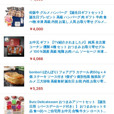
松阪牛 グルメ ハンバーグ 【誕生日ギフトセット】
誕生日プレゼント 高級 ハンバーグ 肉 ギフト 牛肉 食
べ物 冷凍 高級 内祝 お返し 人気 お取り寄せ グルメ
出産 男性 土産 女性 お父さん お母さん
￥4,000
お中元 ギフト 【TV紹介されました♪】 純系 名古屋
コーチン 燻製 4種 セット おつまみ お取り寄せグル
メ 100％国産 高級 地鶏 お肉 ハム ソーセージ 冷凍 化
粧箱入り 手提げ紙袋 熨斗対応可 南部食鶏 RK-29-B-
￥4,066
R
bonbori (ぼんぼり) フォアグラ カナール 約50g × 4
個 ステーキ ソース付き 1個ずつ 個別包装 無添加 グ
ルメ 三大珍味 高級食材 誕生日 お祝 内祝 お取り寄せ
ギフト 母の日 父の日
￥5,265
Butz Delicatessen おつまみアソートセット 【誕生
日用（バースデーカード付き）】 おつまみセット 6
品 食べ比べ ご自宅用 お中元 合鴨 牛タン ローストビ