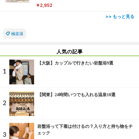
ーフ 燻製 詰め合わせ ギフト プレゼント おしゃれ お
￥2,952
取り寄せ 肉 国産 ビール オードブル 3000円
>> もっと見る
極楽湯
人気の記事
【大阪】カップルで行きたい岩盤浴9選
【関東】24時間いつでも入れる温泉10選
岩盤浴って下着は付けるの？入り方と持ち物をチ
ェック