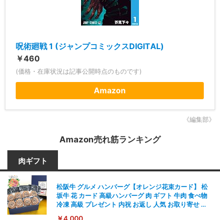
呪術廻戦 1 (ジャンプコミックスDIGITAL)
￥460
(価格・在庫状況は記事公開時点のものです)
Amazon
《編集部》
Amazon売れ筋ランキング
肉ギフト
松阪牛 グルメ ハンバーグ【オレンジ花束カード】 松
坂牛 花 カード 高級ハンバーグ 肉 ギフト 牛肉 食べ物
冷凍 高級 プレゼント 内祝 お返し 人気 お取り寄せ グ
ルメ
￥4,000