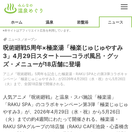
CL
温泉
ホーム
温泉
岩盤浴
ニュース
※本サイトはアフィリエイト広告を利用しています。
北海道・東北
北陸・甲信越
岩盤浴
ニュース
オープン
関東
東海
ニュース
呪術廻戦5周年×極楽湯「極楽じゅじゅやすみ
関西
中国・四国
3」4月29日スタート——コラボ風呂・グッ
オープン
用語集
ズ・メニューが18店舗に登場
九州・沖縄
海外
効能
アニメ『呪術廻戦』5周年を記念した極楽湯・RAKU SPAとの第3弾コラボキャ
ンペーン「極楽じゅじゅやすみ3」が2026年4月29日（水・祝）から5月26日
（火）まで、全国18店舗で開催される。
人気アニメ『呪術廻戦』と温泉・スパ施設「極楽湯」
「RAKU SPA」のコラボキャンペーン第3弾「極楽じゅじゅ
やすみ3」が、2026年4月29日（水・祝）から5月26日
（火）までの約4週間にわたって開催される。極楽湯・
RAKU SPAグループの18店舗（RAKU CAFE池袋・心斎橋含