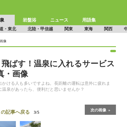
泉
岩盤浴
ニュース
用語集
道・東北
北陸・甲信越
関東
東海
関西
画像
き飛ばす！温泉に入れるサービス
真・画像
出かける人も多いですよね。長距離の運転は意外に疲れま
に温泉があったら、便利だと思いませんか？
次の画像
この記事へ戻る
3/5