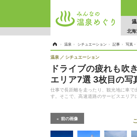
温
北海
写真・
ホーム
›
温泉
›
シチュエーション
›
記事
›
温泉
シチュエーション
ドライブの疲れも吹
エリア7選 3枚目の写
仕事で長距離を走ったり、観光地に車で
す。そこで、高速道路のサービスエリア
前の画像